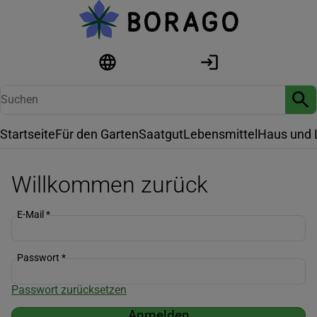
Startseite
Für den Garten
Saatgut
Lebensmittel
Haus und 
Willkommen zurück
E-Mail
*
Passwort
*
Passwort zurücksetzen
Anmelden