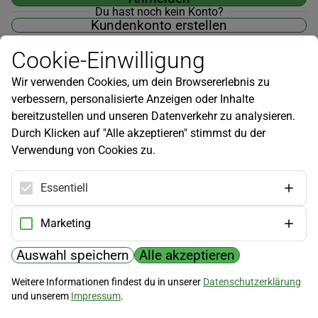
Du hast noch kein Konto?
Kundenkonto erstellen
Cookie-Einwilligung
Wir verwenden Cookies, um dein Browsererlebnis zu
verbessern, personalisierte Anzeigen oder Inhalte
Newsletter
bereitzustellen und unseren Datenverkehr zu analysieren.
Durch Klicken auf "Alle akzeptieren" stimmst du der
Infos zu neuen Produkten, Gartentipps und mehr findest du in
Verwendung von Cookies zu.
unserem Newsletter!
Jetzt anmelden
Essentiell
Hilfe
Marketing
Kundenservice
Widerrufsbelehrung
Auswahl speichern
Alle akzeptieren
Versandkosten
Weitere Informationen findest du in unserer
Datenschutzerklärung
und unserem
Impressum
.
Zahlungsmöglichkeiten