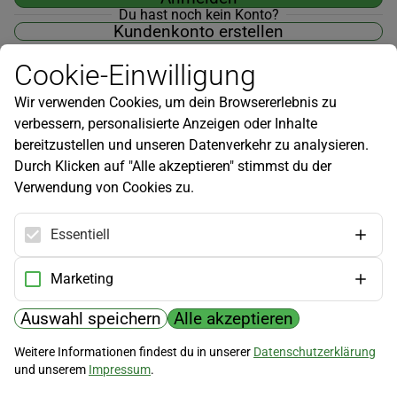
Du hast noch kein Konto?
Kundenkonto erstellen
Cookie-Einwilligung
Wir verwenden Cookies, um dein Browsererlebnis zu
verbessern, personalisierte Anzeigen oder Inhalte
Newsletter
bereitzustellen und unseren Datenverkehr zu analysieren.
Durch Klicken auf "Alle akzeptieren" stimmst du der
Infos zu neuen Produkten, Gartentipps und mehr findest du in
Verwendung von Cookies zu.
unserem Newsletter!
Jetzt anmelden
Essentiell
Hilfe
Marketing
Kundenservice
Widerrufsbelehrung
Auswahl speichern
Alle akzeptieren
Versandkosten
Weitere Informationen findest du in unserer
Datenschutzerklärung
und unserem
Impressum
.
Zahlungsmöglichkeiten