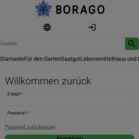
Startseite
Für den Garten
Saatgut
Lebensmittel
Haus und 
Willkommen zurück
E-Mail
*
Passwort
*
Passwort zurücksetzen
Anmelden