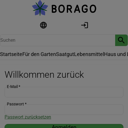
Startseite
Für den Garten
Saatgut
Lebensmittel
Haus und 
Willkommen zurück
E-Mail
*
Passwort
*
Passwort zurücksetzen
Anmelden