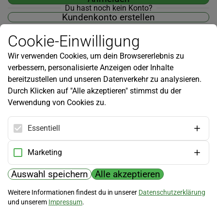
Du hast noch kein Konto?
Kundenkonto erstellen
Cookie-Einwilligung
Wir verwenden Cookies, um dein Browsererlebnis zu
verbessern, personalisierte Anzeigen oder Inhalte
Newsletter
bereitzustellen und unseren Datenverkehr zu analysieren.
Durch Klicken auf "Alle akzeptieren" stimmst du der
Infos zu neuen Produkten, Gartentipps und mehr findest du in
Verwendung von Cookies zu.
unserem Newsletter!
Jetzt anmelden
Essentiell
Hilfe
Marketing
Kundenservice
Widerrufsbelehrung
Auswahl speichern
Alle akzeptieren
Versandkosten
Weitere Informationen findest du in unserer
Datenschutzerklärung
und unserem
Impressum
.
Zahlungsmöglichkeiten