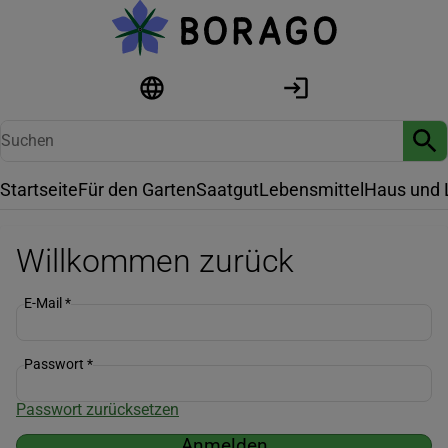
Startseite
Für den Garten
Saatgut
Lebensmittel
Haus und 
Willkommen zurück
E-Mail
*
Passwort
*
Passwort zurücksetzen
Anmelden