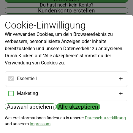
Du hast noch kein Konto?
Kundenkonto erstellen
Cookie-Einwilligung
Wir verwenden Cookies, um dein Browsererlebnis zu
verbessern, personalisierte Anzeigen oder Inhalte
Newsletter
bereitzustellen und unseren Datenverkehr zu analysieren.
Durch Klicken auf "Alle akzeptieren" stimmst du der
Infos zu neuen Produkten, Gartentipps und mehr findest du in
Verwendung von Cookies zu.
unserem Newsletter!
Jetzt anmelden
Essentiell
Hilfe
Marketing
Kundenservice
Widerrufsbelehrung
Auswahl speichern
Alle akzeptieren
Versandkosten
Weitere Informationen findest du in unserer
Datenschutzerklärung
und unserem
Impressum
.
Zahlungsmöglichkeiten