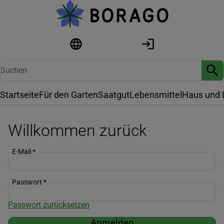
Startseite
Für den Garten
Saatgut
Lebensmittel
Haus und 
Willkommen zurück
E-Mail
*
Passwort
*
Passwort zurücksetzen
Anmelden