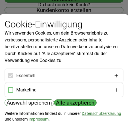
Du hast noch kein Konto?
Kundenkonto erstellen
Cookie-Einwilligung
Wir verwenden Cookies, um dein Browsererlebnis zu
verbessern, personalisierte Anzeigen oder Inhalte
Newsletter
bereitzustellen und unseren Datenverkehr zu analysieren.
Durch Klicken auf "Alle akzeptieren" stimmst du der
Infos zu neuen Produkten, Gartentipps und mehr findest du in
Verwendung von Cookies zu.
unserem Newsletter!
Jetzt anmelden
Essentiell
Hilfe
Marketing
Kundenservice
Widerrufsbelehrung
Auswahl speichern
Alle akzeptieren
Versandkosten
Weitere Informationen findest du in unserer
Datenschutzerklärung
und unserem
Impressum
.
Zahlungsmöglichkeiten