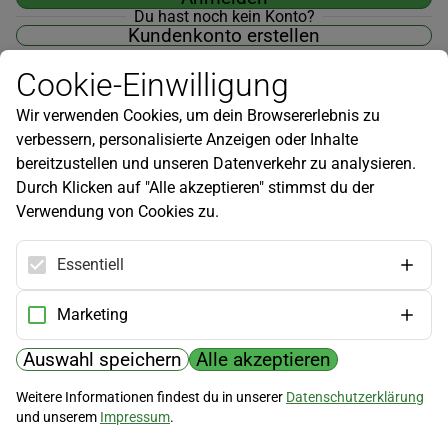
Du hast noch kein Konto?
Kundenkonto erstellen
Cookie-Einwilligung
Wir verwenden Cookies, um dein Browsererlebnis zu
verbessern, personalisierte Anzeigen oder Inhalte
Newsletter
bereitzustellen und unseren Datenverkehr zu analysieren.
Durch Klicken auf "Alle akzeptieren" stimmst du der
Infos zu neuen Produkten, Gartentipps und mehr findest du in
Verwendung von Cookies zu.
unserem Newsletter!
Jetzt anmelden
Essentiell
Hilfe
Marketing
Kundenservice
Widerrufsbelehrung
Auswahl speichern
Alle akzeptieren
Versandkosten
Weitere Informationen findest du in unserer
Datenschutzerklärung
und unserem
Impressum
.
Zahlungsmöglichkeiten