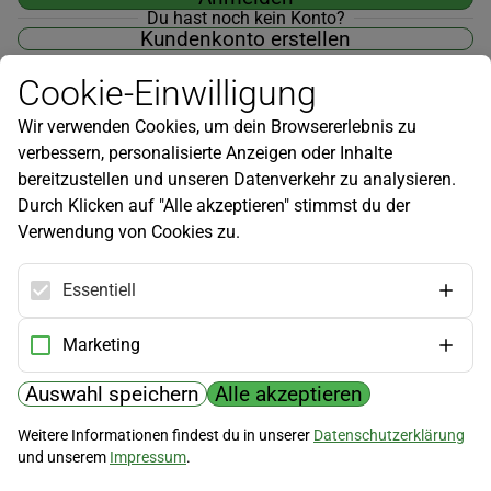
Du hast noch kein Konto?
Kundenkonto erstellen
Cookie-Einwilligung
Wir verwenden Cookies, um dein Browsererlebnis zu
verbessern, personalisierte Anzeigen oder Inhalte
Newsletter
bereitzustellen und unseren Datenverkehr zu analysieren.
Durch Klicken auf "Alle akzeptieren" stimmst du der
Infos zu neuen Produkten, Gartentipps und mehr findest du in
Verwendung von Cookies zu.
unserem Newsletter!
Jetzt anmelden
Essentiell
Hilfe
Marketing
Kundenservice
Widerrufsbelehrung
Auswahl speichern
Alle akzeptieren
Versandkosten
Weitere Informationen findest du in unserer
Datenschutzerklärung
und unserem
Impressum
.
Zahlungsmöglichkeiten