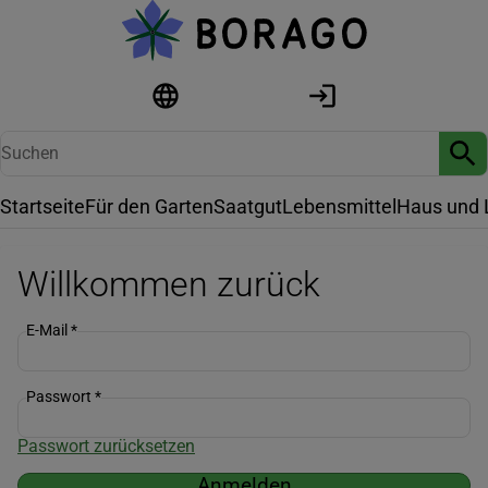
Startseite
Für den Garten
Saatgut
Lebensmittel
Haus und 
Willkommen zurück
E-Mail
*
Passwort
*
Passwort zurücksetzen
Anmelden