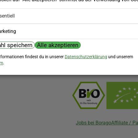
Hilfe
sentiell
nserem Newsletter!
Kundenservice
rketing
Widerrufsbelehrung
Versandkosten
hl speichern
Alle akzeptieren
Biozertifizierung
nformationen findest du in unserer
Datenschutzerklärung
und unserem
um
.
Borago ist biozertifiziert im Berei
Biokontrollstelle: DE-ÖKO-007
Jobs bei Borago
Affiliate / 