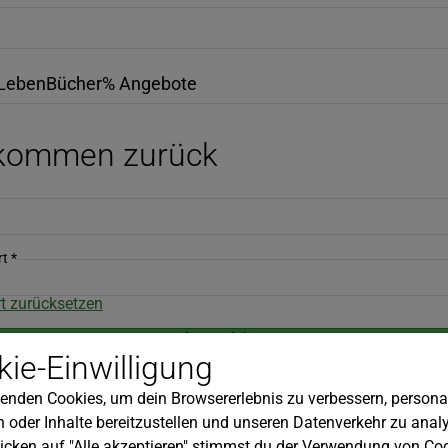
Leben
Bücher
% Angebote
lkommen zurück
rt
*
t zurücksetzen
Anmelden
ie-Einwilligung
Du hast noch kein Konto?
Kundenkonto erstellen
enden Cookies, um dein Browsererlebnis zu verbessern, personal
 oder Inhalte bereitzustellen und unseren Datenverkehr zu analy
icken auf "Alle akzeptieren" stimmst du der Verwendung von Coo