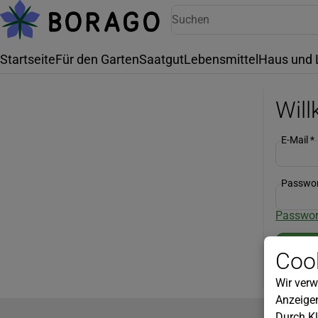
Startseite
Für den Garten
Saatgut
Lebensmittel
Haus und 
Wil
E-Mail
*
Passwo
Passwor
Cook
Wir verw
Anzeigen
Durch Kl