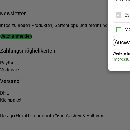
Newsletter
Es
Infos zu neuen Produkten, Gartentipps und mehr findest du in u
Ma
Jetzt anmelden
Auswa
Zahlungsmöglichkeiten
Weitere I
Impress
PayPal
Vorkasse
Versand
DHL
Kleinpaket
Borago GmbH - made with 💚 in Aachen & Pulheim