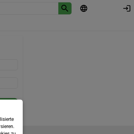
isierte
sieren.
kies zu.