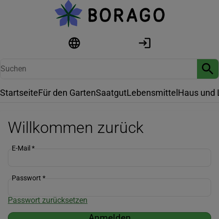
Startseite
Für den Garten
Saatgut
Lebensmittel
Haus und 
Willkommen zurück
E-Mail
*
Passwort
*
Passwort zurücksetzen
Anmelden