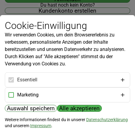
Du hast noch kein Konto?
Kundenkonto erstellen
Cookie-Einwilligung
Wir verwenden Cookies, um dein Browsererlebnis zu
verbessern, personalisierte Anzeigen oder Inhalte
Newsletter
bereitzustellen und unseren Datenverkehr zu analysieren.
Durch Klicken auf "Alle akzeptieren" stimmst du der
Infos zu neuen Produkten, Gartentipps und mehr findest du in
Verwendung von Cookies zu.
unserem Newsletter!
Jetzt anmelden
Essentiell
Hilfe
Marketing
Kundenservice
Widerrufsbelehrung
Auswahl speichern
Alle akzeptieren
Versandkosten
Weitere Informationen findest du in unserer
Datenschutzerklärung
und unserem
Impressum
.
Zahlungsmöglichkeiten