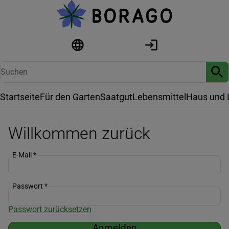
Startseite
Für den Garten
Saatgut
Lebensmittel
Haus und 
Willkommen zurück
E-Mail
*
Passwort
*
Passwort zurücksetzen
Anmelden