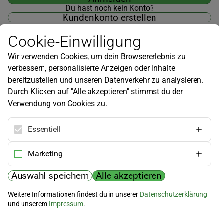
Du hast noch kein Konto?
Kundenkonto erstellen
Cookie-Einwilligung
Wir verwenden Cookies, um dein Browsererlebnis zu
verbessern, personalisierte Anzeigen oder Inhalte
Newsletter
bereitzustellen und unseren Datenverkehr zu analysieren.
Durch Klicken auf "Alle akzeptieren" stimmst du der
Infos zu neuen Produkten, Gartentipps und mehr findest du in
Verwendung von Cookies zu.
unserem Newsletter!
Jetzt anmelden
Essentiell
Hilfe
Marketing
Kundenservice
Widerrufsbelehrung
Auswahl speichern
Alle akzeptieren
Versandkosten
Weitere Informationen findest du in unserer
Datenschutzerklärung
und unserem
Impressum
.
Zahlungsmöglichkeiten