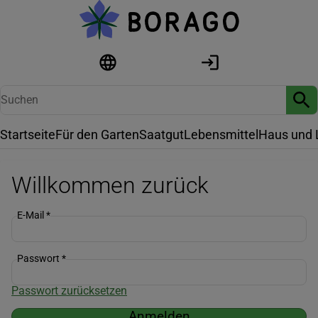
Startseite
Für den Garten
Saatgut
Lebensmittel
Haus und 
Willkommen zurück
E-Mail
*
Passwort
*
Passwort zurücksetzen
Anmelden