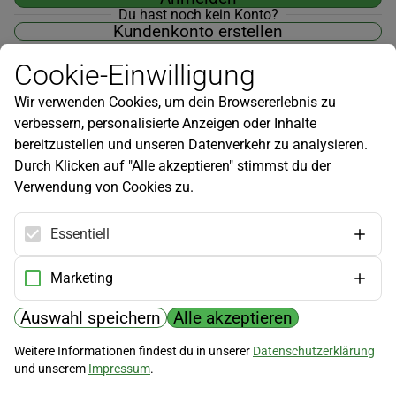
Du hast noch kein Konto?
Kundenkonto erstellen
Cookie-Einwilligung
Wir verwenden Cookies, um dein Browsererlebnis zu
verbessern, personalisierte Anzeigen oder Inhalte
Newsletter
bereitzustellen und unseren Datenverkehr zu analysieren.
Durch Klicken auf "Alle akzeptieren" stimmst du der
Infos zu neuen Produkten, Gartentipps und mehr findest du in
Verwendung von Cookies zu.
unserem Newsletter!
Jetzt anmelden
Essentiell
Hilfe
Marketing
Kundenservice
Widerrufsbelehrung
Auswahl speichern
Alle akzeptieren
Versandkosten
Weitere Informationen findest du in unserer
Datenschutzerklärung
und unserem
Impressum
.
Zahlungsmöglichkeiten