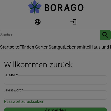
Startseite
Für den Garten
Saatgut
Lebensmittel
Haus und 
Willkommen zurück
E-Mail
*
Passwort
*
Passwort zurücksetzen
Anmelden