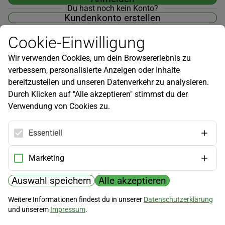
Du hast noch kein Konto?
Kundenkonto erstellen
Cookie-Einwilligung
Wir verwenden Cookies, um dein Browsererlebnis zu
verbessern, personalisierte Anzeigen oder Inhalte
Newsletter
bereitzustellen und unseren Datenverkehr zu analysieren.
Durch Klicken auf "Alle akzeptieren" stimmst du der
Infos zu neuen Produkten, Gartentipps und mehr findest du in
Verwendung von Cookies zu.
unserem Newsletter!
Jetzt anmelden
Essentiell
Hilfe
Marketing
Kundenservice
Widerrufsbelehrung
Auswahl speichern
Alle akzeptieren
Versandkosten
Weitere Informationen findest du in unserer
Datenschutzerklärung
und unserem
Impressum
.
Zahlungsmöglichkeiten