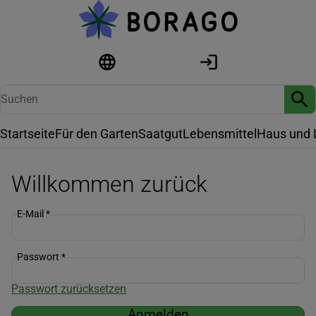
Startseite
Für den Garten
Saatgut
Lebensmittel
Haus und 
Willkommen zurück
E-Mail
*
Passwort
*
Passwort zurücksetzen
Anmelden