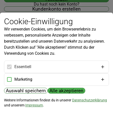
Du hast noch kein Konto?
Kundenkonto erstellen
Cookie-Einwilligung
Wir verwenden Cookies, um dein Browsererlebnis zu
verbessern, personalisierte Anzeigen oder Inhalte
Newsletter
bereitzustellen und unseren Datenverkehr zu analysieren.
Durch Klicken auf "Alle akzeptieren" stimmst du der
Infos zu neuen Produkten, Gartentipps und mehr findest du in
Verwendung von Cookies zu.
unserem Newsletter!
Jetzt anmelden
Essentiell
Hilfe
Marketing
Kundenservice
Widerrufsbelehrung
Auswahl speichern
Alle akzeptieren
Versandkosten
Weitere Informationen findest du in unserer
Datenschutzerklärung
und unserem
Impressum
.
Zahlungsmöglichkeiten