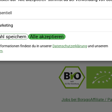
Hilfe
sentiell
nserem Newsletter!
Kundenservice
rketing
Widerrufsbelehrung
Versandkosten
hl speichern
Alle akzeptieren
Biozertifizierung
nformationen findest du in unserer
Datenschutzerklärung
und unserem
um
.
Borago ist biozertifiziert im Berei
Biokontrollstelle: DE-ÖKO-007
Jobs bei Borago
Affiliate / 