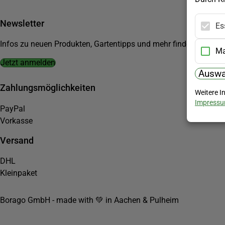
Newsletter
Es
Infos zu neuen Produkten, Gartentipps und mehr findest du in u
Ma
Jetzt anmelden
Auswa
Zahlungsmöglichkeiten
Weitere I
Impress
PayPal
Vorkasse
Versand
DHL
Kleinpaket
Borago GmbH - made with 💚 in Aachen & Pulheim