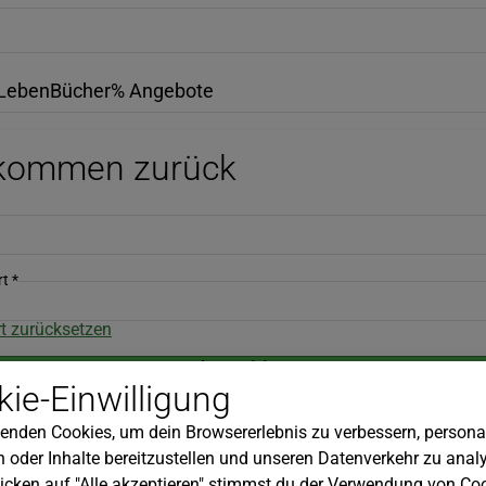
Leben
Bücher
% Angebote
lkommen zurück
rt
*
t zurücksetzen
Anmelden
ie-Einwilligung
Du hast noch kein Konto?
Kundenkonto erstellen
enden Cookies, um dein Browsererlebnis zu verbessern, personal
 oder Inhalte bereitzustellen und unseren Datenverkehr zu analy
icken auf "Alle akzeptieren" stimmst du der Verwendung von Coo