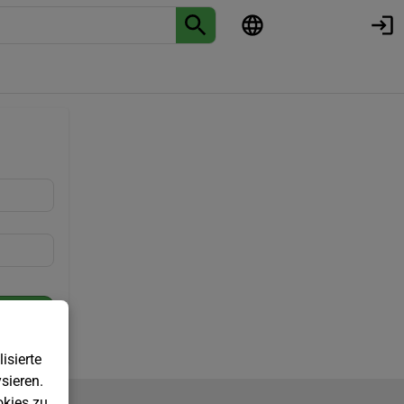
isierte
sieren.
kies zu.