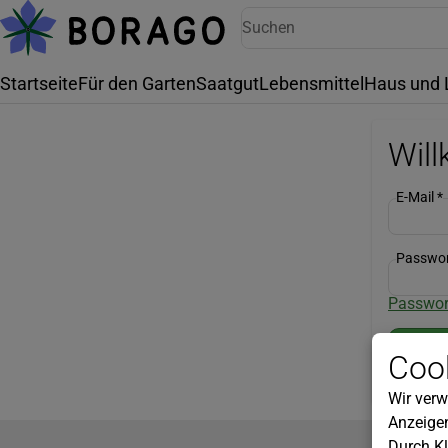
Startseite
Für den Garten
Saatgut
Lebensmittel
Haus und 
Wil
E-Mail
*
Passwo
Passwor
Cook
Wir verw
Anzeigen
Durch Kl