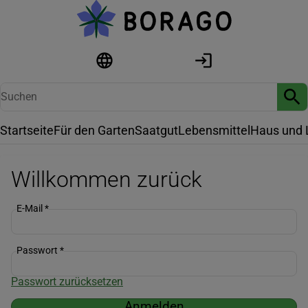
Startseite
Für den Garten
Saatgut
Lebensmittel
Haus und 
Willkommen zurück
E-Mail
*
Passwort
*
Passwort zurücksetzen
Anmelden