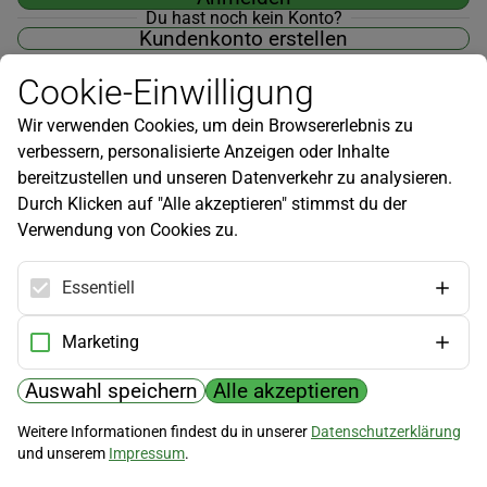
Du hast noch kein Konto?
Kundenkonto erstellen
Cookie-Einwilligung
Wir verwenden Cookies, um dein Browsererlebnis zu
verbessern, personalisierte Anzeigen oder Inhalte
Newsletter
bereitzustellen und unseren Datenverkehr zu analysieren.
Durch Klicken auf "Alle akzeptieren" stimmst du der
Infos zu neuen Produkten, Gartentipps und mehr findest du in
Verwendung von Cookies zu.
unserem Newsletter!
Jetzt anmelden
Essentiell
Hilfe
Marketing
Kundenservice
Widerrufsbelehrung
Auswahl speichern
Alle akzeptieren
Versandkosten
Weitere Informationen findest du in unserer
Datenschutzerklärung
und unserem
Impressum
.
Zahlungsmöglichkeiten