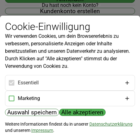
Du hast noch kein Konto?
Kundenkonto erstellen
Cookie-Einwilligung
Wir verwenden Cookies, um dein Browsererlebnis zu
verbessern, personalisierte Anzeigen oder Inhalte
Newsletter
bereitzustellen und unseren Datenverkehr zu analysieren.
Durch Klicken auf "Alle akzeptieren" stimmst du der
Infos zu neuen Produkten, Gartentipps und mehr findest du in
Verwendung von Cookies zu.
unserem Newsletter!
Jetzt anmelden
Essentiell
Hilfe
Marketing
Kundenservice
Widerrufsbelehrung
Auswahl speichern
Alle akzeptieren
Versandkosten
Weitere Informationen findest du in unserer
Datenschutzerklärung
und unserem
Impressum
.
Zahlungsmöglichkeiten