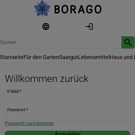
Startseite
Für den Garten
Saatgut
Lebensmittel
Haus und 
Willkommen zurück
E-Mail
*
Passwort
*
Passwort zurücksetzen
Anmelden