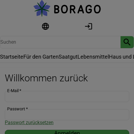
Startseite
Für den Garten
Saatgut
Lebensmittel
Haus und 
Willkommen zurück
E-Mail
*
Passwort
*
Passwort zurücksetzen
Anmelden