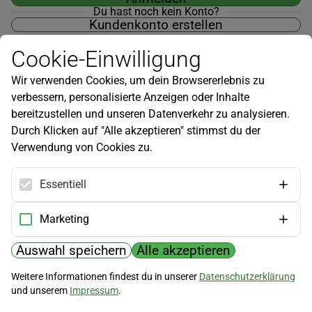
Du hast noch kein Konto?
Kundenkonto erstellen
Cookie-Einwilligung
Wir verwenden Cookies, um dein Browsererlebnis zu
verbessern, personalisierte Anzeigen oder Inhalte
Newsletter
bereitzustellen und unseren Datenverkehr zu analysieren.
Durch Klicken auf "Alle akzeptieren" stimmst du der
Infos zu neuen Produkten, Gartentipps und mehr findest du in
Verwendung von Cookies zu.
unserem Newsletter!
Jetzt anmelden
Essentiell
Hilfe
Marketing
Kundenservice
Widerrufsbelehrung
Auswahl speichern
Alle akzeptieren
Versandkosten
Weitere Informationen findest du in unserer
Datenschutzerklärung
und unserem
Impressum
.
Zahlungsmöglichkeiten