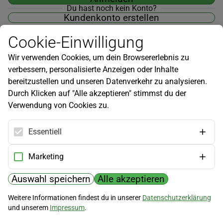
Du hast noch kein Konto?
Kundenkonto erstellen
Cookie-Einwilligung
Wir verwenden Cookies, um dein Browsererlebnis zu
verbessern, personalisierte Anzeigen oder Inhalte
Newsletter
bereitzustellen und unseren Datenverkehr zu analysieren.
Durch Klicken auf "Alle akzeptieren" stimmst du der
Infos zu neuen Produkten, Gartentipps und mehr findest du in
Verwendung von Cookies zu.
unserem Newsletter!
Jetzt anmelden
Essentiell
Hilfe
Marketing
Kundenservice
Widerrufsbelehrung
Auswahl speichern
Alle akzeptieren
Versandkosten
Weitere Informationen findest du in unserer
Datenschutzerklärung
und unserem
Impressum
.
Zahlungsmöglichkeiten