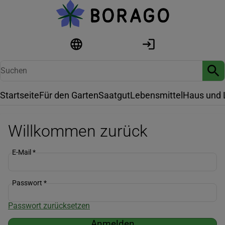
Startseite
Für den Garten
Saatgut
Lebensmittel
Haus und 
Willkommen zurück
E-Mail
*
Passwort
*
Passwort zurücksetzen
Anmelden