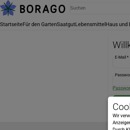
Startseite
Für den Garten
Saatgut
Lebensmittel
Haus und 
Wil
E-Mail
*
Passwo
Passwor
Cook
Wir verw
Anzeigen
Durch Kl