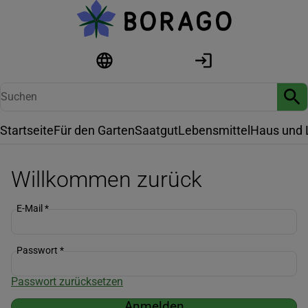
Startseite
Für den Garten
Saatgut
Lebensmittel
Haus und 
Willkommen zurück
E-Mail
*
Passwort
*
Passwort zurücksetzen
Anmelden