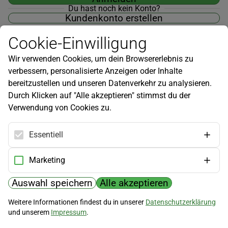
Du hast noch kein Konto?
Kundenkonto erstellen
Cookie-Einwilligung
Wir verwenden Cookies, um dein Browsererlebnis zu
verbessern, personalisierte Anzeigen oder Inhalte
Newsletter
bereitzustellen und unseren Datenverkehr zu analysieren.
Durch Klicken auf "Alle akzeptieren" stimmst du der
Infos zu neuen Produkten, Gartentipps und mehr findest du in
Verwendung von Cookies zu.
unserem Newsletter!
Jetzt anmelden
Essentiell
Hilfe
Marketing
Kundenservice
Widerrufsbelehrung
Auswahl speichern
Alle akzeptieren
Versandkosten
Weitere Informationen findest du in unserer
Datenschutzerklärung
und unserem
Impressum
.
Zahlungsmöglichkeiten