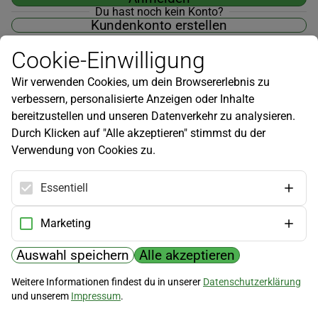
Du hast noch kein Konto?
Kundenkonto erstellen
Cookie-Einwilligung
Wir verwenden Cookies, um dein Browsererlebnis zu
verbessern, personalisierte Anzeigen oder Inhalte
Newsletter
bereitzustellen und unseren Datenverkehr zu analysieren.
Durch Klicken auf "Alle akzeptieren" stimmst du der
Infos zu neuen Produkten, Gartentipps und mehr findest du in
Verwendung von Cookies zu.
unserem Newsletter!
Jetzt anmelden
Essentiell
Hilfe
Marketing
Kundenservice
Widerrufsbelehrung
Auswahl speichern
Alle akzeptieren
Versandkosten
Weitere Informationen findest du in unserer
Datenschutzerklärung
und unserem
Impressum
.
Zahlungsmöglichkeiten