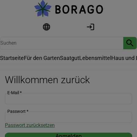
Startseite
Für den Garten
Saatgut
Lebensmittel
Haus und 
Willkommen zurück
E-Mail
*
Passwort
*
Passwort zurücksetzen
Anmelden