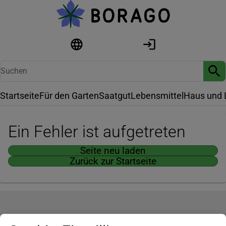
Startseite
Für den Garten
Saatgut
Lebensmittel
Haus und 
Ein Fehler ist aufgetreten
Seite neu laden
Zurück zur Startseite