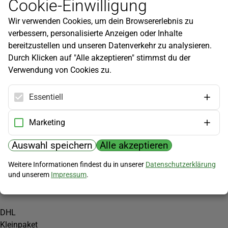
Cookie-Einwilligung
Newsletter
Wir verwenden Cookies, um dein Browsererlebnis zu
Infos zu neuen Produkten, Gartentipps und mehr findest du in
verbessern, personalisierte Anzeigen oder Inhalte
unserem Newsletter!
bereitzustellen und unseren Datenverkehr zu analysieren.
Jetzt anmelden
Durch Klicken auf "Alle akzeptieren" stimmst du der
Verwendung von Cookies zu.
Hilfe
Kundenservice
Essentiell
Widerrufsbelehrung
Versandkosten
Marketing
Zahlungsmöglichkeiten
Auswahl speichern
Alle akzeptieren
PayPal
Weitere Informationen findest du in unserer
Datenschutzerklärung
Vorkasse
und unserem
Impressum
.
Versand
DHL
Kleinpaket