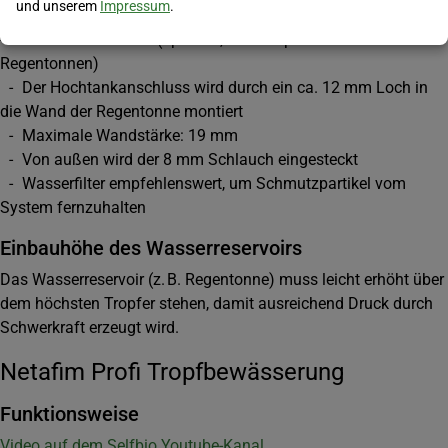
und unserem
Impressum
.
- T-Stücke, Endstücke, Verbinder
- Hochtankanschluss (optional, aber empfohlen für
Regentonnen)
- Der Hochtankanschluss wird durch ein ca. 12 mm Loch in
die Wand der Regentonne montiert
- Maximale Wandstärke: 19 mm
- Von außen wird der 8 mm Schlauch eingesteckt
- Wasserfilter empfehlenswert, um Schmutzpartikel vom
System fernzuhalten
Einbauhöhe des Wasserreservoirs
Das Wasserreservoir (z. B. Regentonne) muss leicht erhöht über
dem höchsten Tropfer stehen, damit ausreichend Druck durch
Schwerkraft erzeugt wird.
Netafim Profi Tropfbewässerung
Funktionsweise
Video auf dem Selfbio Youtube-Kanal