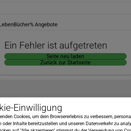
Leben
Bücher
% Angebote
Ein Fehler ist aufgetreten
Seite neu laden
Zurück zur Startseite
Hilfe
ie-Einwilligung
nserem Newsletter!
Kundenservice
enden Cookies, um dein Browsererlebnis zu verbessern, personal
Widerrufsbelehrung
 oder Inhalte bereitzustellen und unseren Datenverkehr zu analy
Versandkosten
icken auf "Alle akzeptieren" stimmst du der Verwendung von Coo