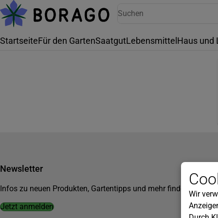
Startseite
Für den Garten
Saatgut
Lebensmittel
Haus und 
Newsletter
Cook
Infos zu neuen Produkten, Gartentipps und mehr findest du in u
Wir verw
Anzeigen
Jetzt anmelden
Durch Kl