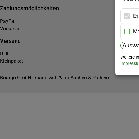
Zahlungsmöglichkeiten
Es
PayPal
Vorkasse
Ma
Versand
Auswa
DHL
Weitere I
Kleinpaket
Impress
Borago GmbH - made with 💚 in Aachen & Pulheim