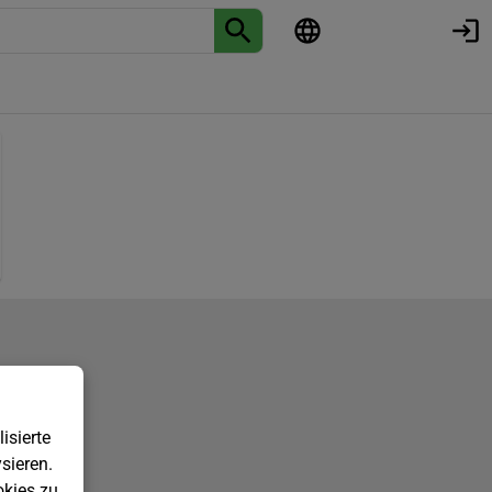
isierte
sieren.
kies zu.