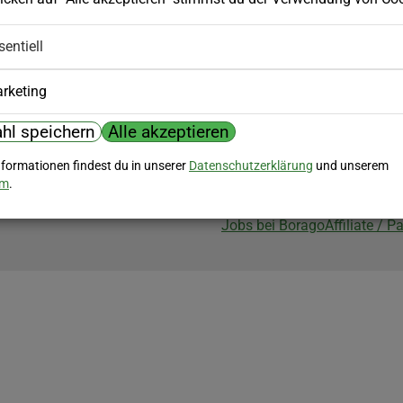
Biozertifizierung
sentiell
Borago ist biozertifiziert im Berei
Biokontrollstelle: DE-ÖKO-007
rketing
hl speichern
Alle akzeptieren
nformationen findest du in unserer
Datenschutzerklärung
und unserem
um
.
Jobs bei Borago
Affiliate / 