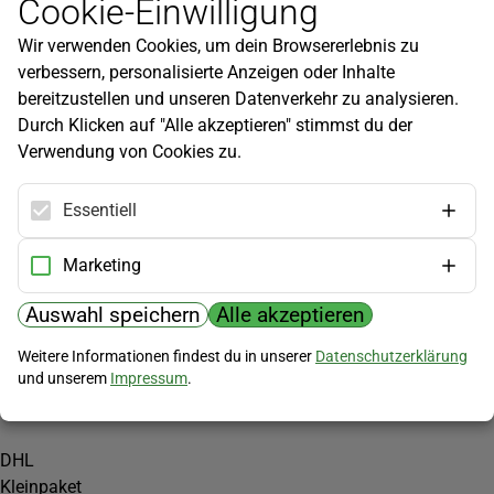
Cookie-Einwilligung
Newsletter
Wir verwenden Cookies, um dein Browsererlebnis zu
Infos zu neuen Produkten, Gartentipps und mehr findest du in
verbessern, personalisierte Anzeigen oder Inhalte
unserem Newsletter!
bereitzustellen und unseren Datenverkehr zu analysieren.
Jetzt anmelden
Durch Klicken auf "Alle akzeptieren" stimmst du der
Verwendung von Cookies zu.
Hilfe
Kundenservice
Essentiell
Widerrufsbelehrung
Versandkosten
Marketing
Zahlungsmöglichkeiten
Auswahl speichern
Alle akzeptieren
PayPal
Weitere Informationen findest du in unserer
Datenschutzerklärung
Vorkasse
und unserem
Impressum
.
Versand
DHL
Kleinpaket