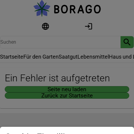
Startseite
Für den Garten
Saatgut
Lebensmittel
Haus und 
Ein Fehler ist aufgetreten
Seite neu laden
Zurück zur Startseite