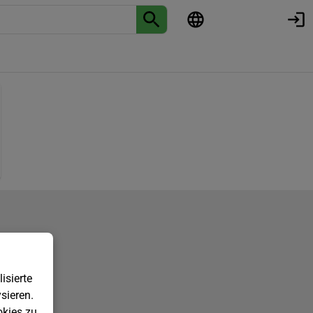
isierte
sieren.
kies zu.