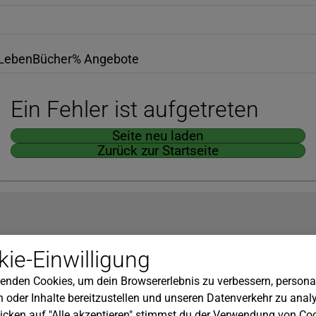
Leben
Bücher
% Angebote
Ein Fehler ist aufgetreten
Seite neu laden
Zurück zur Startseite
Hilfe
ie-Einwilligung
nserem Newsletter!
Kundenservice
enden Cookies, um dein Browsererlebnis zu verbessern, personal
Widerrufsbelehrung
 oder Inhalte bereitzustellen und unseren Datenverkehr zu analy
Versandkosten
icken auf "Alle akzeptieren" stimmst du der Verwendung von Coo