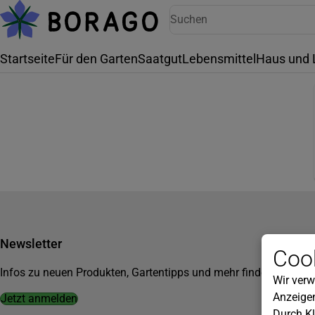
Startseite
Für den Garten
Saatgut
Lebensmittel
Haus und 
Newsletter
Cook
Infos zu neuen Produkten, Gartentipps und mehr findest du in u
Wir verw
Anzeigen
Jetzt anmelden
Durch Kl