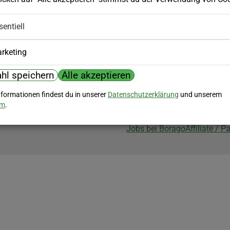
Biozertifizierung
sentiell
Borago ist biozertifiziert im Berei
Biokontrollstelle: DE-ÖKO-007
rketing
hl speichern
Alle akzeptieren
nformationen findest du in unserer
Datenschutzerklärung
und unserem
um
.
Jobs bei Borago
Affiliate / 