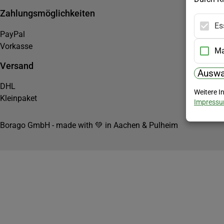
Zahlungsmöglichkeiten
Es
PayPal
Vorkasse
Ma
Versand
Auswa
DHL
Weitere I
Kleinpaket
Impress
Borago GmbH - made with 💚 in Aachen & Pulheim