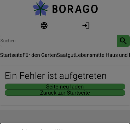
Startseite
Für den Garten
Saatgut
Lebensmittel
Haus und 
Ein Fehler ist aufgetreten
Seite neu laden
Zurück zur Startseite