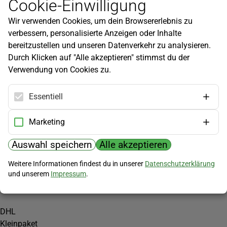
Cookie-Einwilligung
Newsletter
Wir verwenden Cookies, um dein Browsererlebnis zu
Infos zu neuen Produkten, Gartentipps und mehr findest du in
verbessern, personalisierte Anzeigen oder Inhalte
unserem Newsletter!
bereitzustellen und unseren Datenverkehr zu analysieren.
Jetzt anmelden
Durch Klicken auf "Alle akzeptieren" stimmst du der
Verwendung von Cookies zu.
Hilfe
Kundenservice
Essentiell
Widerrufsbelehrung
Versandkosten
Marketing
Zahlungsmöglichkeiten
Auswahl speichern
Alle akzeptieren
PayPal
Weitere Informationen findest du in unserer
Datenschutzerklärung
Vorkasse
und unserem
Impressum
.
Versand
DHL
Kleinpaket