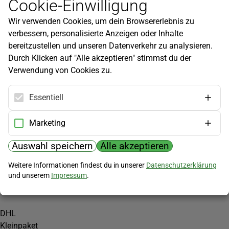
Cookie-Einwilligung
Newsletter
Wir verwenden Cookies, um dein Browsererlebnis zu
Infos zu neuen Produkten, Gartentipps und mehr findest du in
verbessern, personalisierte Anzeigen oder Inhalte
unserem Newsletter!
bereitzustellen und unseren Datenverkehr zu analysieren.
Jetzt anmelden
Durch Klicken auf "Alle akzeptieren" stimmst du der
Verwendung von Cookies zu.
Hilfe
Kundenservice
Essentiell
Widerrufsbelehrung
Versandkosten
Marketing
Zahlungsmöglichkeiten
Auswahl speichern
Alle akzeptieren
PayPal
Weitere Informationen findest du in unserer
Datenschutzerklärung
Vorkasse
und unserem
Impressum
.
Versand
DHL
Kleinpaket