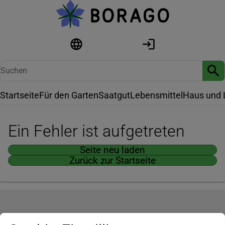
Startseite
Für den Garten
Saatgut
Lebensmittel
Haus und 
Ein Fehler ist aufgetreten
Seite neu laden
Zurück zur Startseite