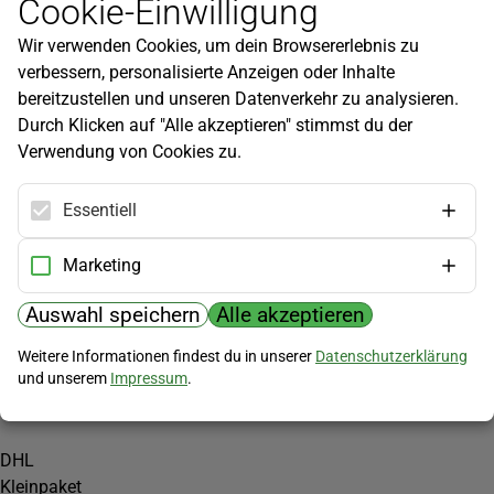
Cookie-Einwilligung
Newsletter
Wir verwenden Cookies, um dein Browsererlebnis zu
Infos zu neuen Produkten, Gartentipps und mehr findest du in
verbessern, personalisierte Anzeigen oder Inhalte
unserem Newsletter!
bereitzustellen und unseren Datenverkehr zu analysieren.
Jetzt anmelden
Durch Klicken auf "Alle akzeptieren" stimmst du der
Verwendung von Cookies zu.
Hilfe
Kundenservice
Essentiell
Widerrufsbelehrung
Versandkosten
Marketing
Zahlungsmöglichkeiten
Auswahl speichern
Alle akzeptieren
PayPal
Weitere Informationen findest du in unserer
Datenschutzerklärung
Vorkasse
und unserem
Impressum
.
Versand
DHL
Kleinpaket