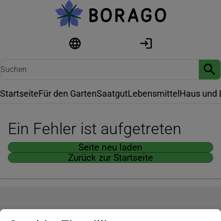
Startseite
Für den Garten
Saatgut
Lebensmittel
Haus und 
Ein Fehler ist aufgetreten
Seite neu laden
Zurück zur Startseite