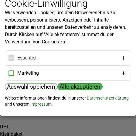
Cookie-Einwilligung
Newsletter
Wir verwenden Cookies, um dein Browsererlebnis zu
Infos zu neuen Produkten, Gartentipps und mehr findest du in
verbessern, personalisierte Anzeigen oder Inhalte
unserem Newsletter!
bereitzustellen und unseren Datenverkehr zu analysieren.
Jetzt anmelden
Durch Klicken auf "Alle akzeptieren" stimmst du der
Verwendung von Cookies zu.
Hilfe
Kundenservice
Essentiell
Widerrufsbelehrung
Versandkosten
Marketing
Zahlungsmöglichkeiten
Auswahl speichern
Alle akzeptieren
PayPal
Weitere Informationen findest du in unserer
Datenschutzerklärung
Vorkasse
und unserem
Impressum
.
Versand
DHL
Kleinpaket