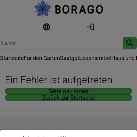
Startseite
Für den Garten
Saatgut
Lebensmittel
Haus und 
Ein Fehler ist aufgetreten
Seite neu laden
Zurück zur Startseite