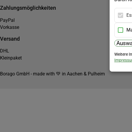
Zahlungsmöglichkeiten
Es
PayPal
Vorkasse
Ma
Versand
Auswa
DHL
Weitere I
Kleinpaket
Impress
Borago GmbH - made with 💚 in Aachen & Pulheim