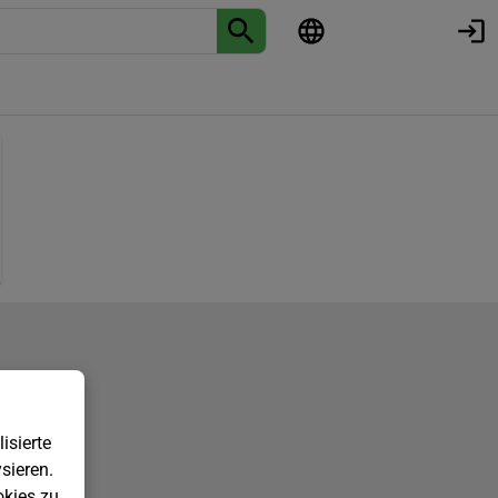
isierte
sieren.
kies zu.