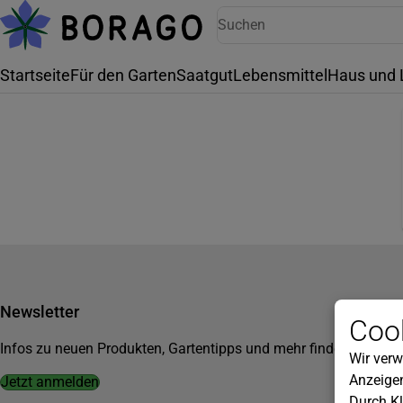
Startseite
Für den Garten
Saatgut
Lebensmittel
Haus und 
Newsletter
Cook
Infos zu neuen Produkten, Gartentipps und mehr findest du in u
Wir verw
Anzeigen
Jetzt anmelden
Durch Kl