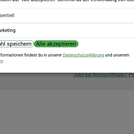
Biozertifizierung
sentiell
Borago ist biozertifiziert im Berei
Biokontrollstelle: DE-ÖKO-007
rketing
hl speichern
Alle akzeptieren
nformationen findest du in unserer
Datenschutzerklärung
und unserem
um
.
Jobs bei Borago
Affiliate / 