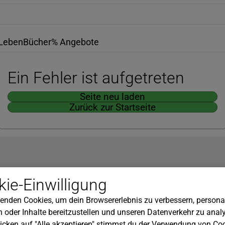
Leben
Bücher
% Angebote
Ein Fehler ist aufgetreten
Seite neu laden
Zurück zur Startseite
Hilfe
ie-Einwilligung
nserem Newsletter!
Kundenservice
enden Cookies, um dein Browsererlebnis zu verbessern, personal
Widerrufsbelehrung
 oder Inhalte bereitzustellen und unseren Datenverkehr zu analy
Versandkosten
icken auf "Alle akzeptieren" stimmst du der Verwendung von Coo