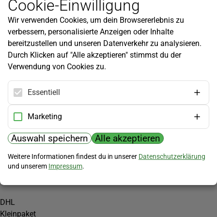
Cookie-Einwilligung
Newsletter
Wir verwenden Cookies, um dein Browsererlebnis zu
Infos zu neuen Produkten, Gartentipps und mehr findest du in
verbessern, personalisierte Anzeigen oder Inhalte
unserem Newsletter!
bereitzustellen und unseren Datenverkehr zu analysieren.
Jetzt anmelden
Durch Klicken auf "Alle akzeptieren" stimmst du der
Verwendung von Cookies zu.
Hilfe
Kundenservice
Essentiell
Widerrufsbelehrung
Versandkosten
Marketing
Zahlungsmöglichkeiten
Auswahl speichern
Alle akzeptieren
PayPal
Weitere Informationen findest du in unserer
Datenschutzerklärung
Vorkasse
und unserem
Impressum
.
Versand
DHL
Kleinpaket