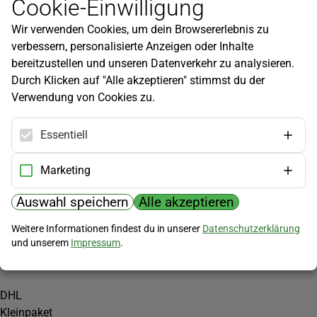
Cookie-Einwilligung
Newsletter
Wir verwenden Cookies, um dein Browsererlebnis zu
Infos zu neuen Produkten, Gartentipps und mehr findest du in
verbessern, personalisierte Anzeigen oder Inhalte
unserem Newsletter!
bereitzustellen und unseren Datenverkehr zu analysieren.
Jetzt anmelden
Durch Klicken auf "Alle akzeptieren" stimmst du der
Verwendung von Cookies zu.
Hilfe
Kundenservice
Essentiell
Widerrufsbelehrung
Versandkosten
Marketing
Zahlungsmöglichkeiten
Auswahl speichern
Alle akzeptieren
PayPal
Weitere Informationen findest du in unserer
Datenschutzerklärung
Vorkasse
und unserem
Impressum
.
Versand
DHL
Kleinpaket