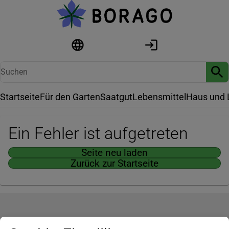
Startseite
Für den Garten
Saatgut
Lebensmittel
Haus und 
Ein Fehler ist aufgetreten
Seite neu laden
Zurück zur Startseite