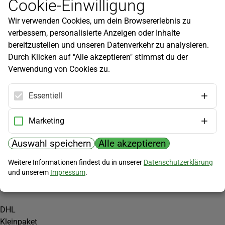
Cookie-Einwilligung
Newsletter
Wir verwenden Cookies, um dein Browsererlebnis zu
Infos zu neuen Produkten, Gartentipps und mehr findest du in
verbessern, personalisierte Anzeigen oder Inhalte
unserem Newsletter!
bereitzustellen und unseren Datenverkehr zu analysieren.
Jetzt anmelden
Durch Klicken auf "Alle akzeptieren" stimmst du der
Verwendung von Cookies zu.
Hilfe
Kundenservice
Essentiell
Widerrufsbelehrung
Versandkosten
Marketing
Zahlungsmöglichkeiten
Auswahl speichern
Alle akzeptieren
PayPal
Weitere Informationen findest du in unserer
Datenschutzerklärung
Vorkasse
und unserem
Impressum
.
Versand
DHL
Kleinpaket