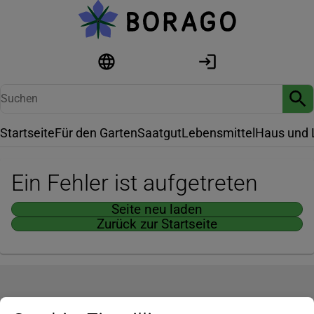
Startseite
Für den Garten
Saatgut
Lebensmittel
Haus und 
Ein Fehler ist aufgetreten
Seite neu laden
Zurück zur Startseite