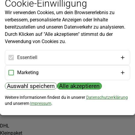
Cookie-Einwilligung
Newsletter
Wir verwenden Cookies, um dein Browsererlebnis zu
Infos zu neuen Produkten, Gartentipps und mehr findest du in
verbessern, personalisierte Anzeigen oder Inhalte
unserem Newsletter!
bereitzustellen und unseren Datenverkehr zu analysieren.
Jetzt anmelden
Durch Klicken auf "Alle akzeptieren" stimmst du der
Verwendung von Cookies zu.
Hilfe
Kundenservice
Essentiell
Widerrufsbelehrung
Versandkosten
Marketing
Zahlungsmöglichkeiten
Auswahl speichern
Alle akzeptieren
PayPal
Weitere Informationen findest du in unserer
Datenschutzerklärung
Vorkasse
und unserem
Impressum
.
Versand
DHL
Kleinpaket