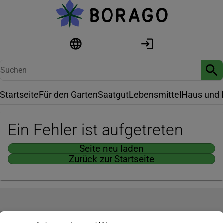
Startseite
Für den Garten
Saatgut
Lebensmittel
Haus und 
Ein Fehler ist aufgetreten
Seite neu laden
Zurück zur Startseite