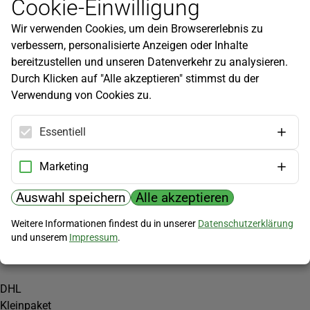
Cookie-Einwilligung
Newsletter
Wir verwenden Cookies, um dein Browsererlebnis zu
Infos zu neuen Produkten, Gartentipps und mehr findest du in
verbessern, personalisierte Anzeigen oder Inhalte
unserem Newsletter!
bereitzustellen und unseren Datenverkehr zu analysieren.
Jetzt anmelden
Durch Klicken auf "Alle akzeptieren" stimmst du der
Verwendung von Cookies zu.
Hilfe
Kundenservice
Essentiell
Widerrufsbelehrung
Versandkosten
Marketing
Zahlungsmöglichkeiten
Auswahl speichern
Alle akzeptieren
PayPal
Weitere Informationen findest du in unserer
Datenschutzerklärung
Vorkasse
und unserem
Impressum
.
Versand
DHL
Kleinpaket