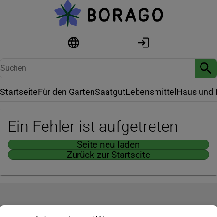
Startseite
Für den Garten
Saatgut
Lebensmittel
Haus und 
Ein Fehler ist aufgetreten
Seite neu laden
Zurück zur Startseite