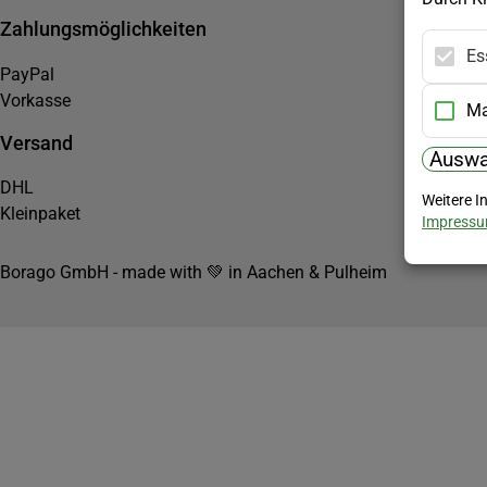
Zahlungsmöglichkeiten
Es
PayPal
Vorkasse
Ma
Versand
Auswa
DHL
Weitere I
Kleinpaket
Impress
Borago GmbH - made with 💚 in Aachen & Pulheim