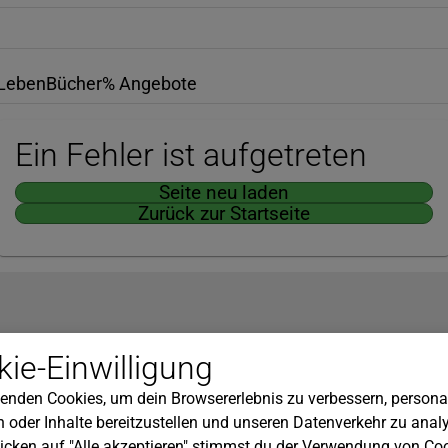
Leben
Bücher
% Angebote
Ein Fehler ist aufgetreten
Seite neu laden
Zurück zur Startseite
Hilfe
ie-Einwilligung
nserem Newsletter!
Kundenservice
enden Cookies, um dein Browsererlebnis zu verbessern, personal
Widerrufsbelehrung
 oder Inhalte bereitzustellen und unseren Datenverkehr zu analy
Versandkosten
icken auf "Alle akzeptieren" stimmst du der Verwendung von Coo