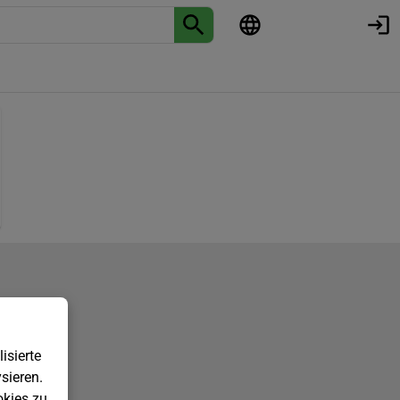
isierte
sieren.
kies zu.