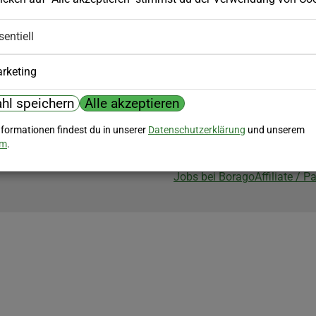
Biozertifizierung
sentiell
Borago ist biozertifiziert im Berei
Biokontrollstelle: DE-ÖKO-007
rketing
hl speichern
Alle akzeptieren
nformationen findest du in unserer
Datenschutzerklärung
und unserem
um
.
Jobs bei Borago
Affiliate / 