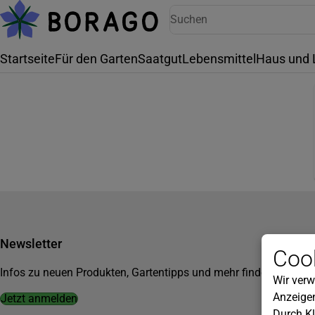
Startseite
Für den Garten
Saatgut
Lebensmittel
Haus und 
Newsletter
Cook
Infos zu neuen Produkten, Gartentipps und mehr findest du in u
Wir verw
Anzeigen
Jetzt anmelden
Durch Kl