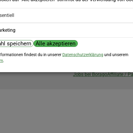
Biozertifizierung
sentiell
Borago ist biozertifiziert im Berei
Biokontrollstelle: DE-ÖKO-007
rketing
hl speichern
Alle akzeptieren
nformationen findest du in unserer
Datenschutzerklärung
und unserem
um
.
Jobs bei Borago
Affiliate / 