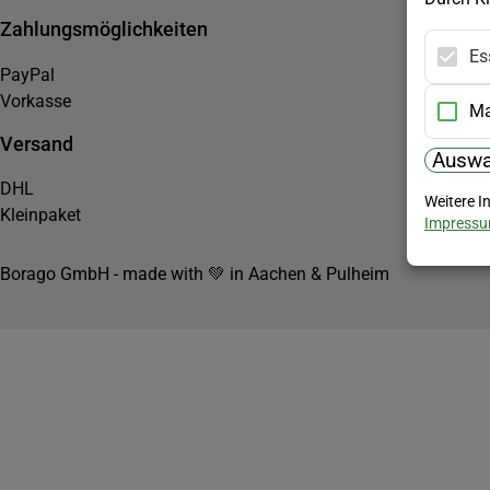
Zahlungsmöglichkeiten
Es
PayPal
Vorkasse
Ma
Versand
Auswa
DHL
Weitere I
Kleinpaket
Impress
Borago GmbH - made with 💚 in Aachen & Pulheim