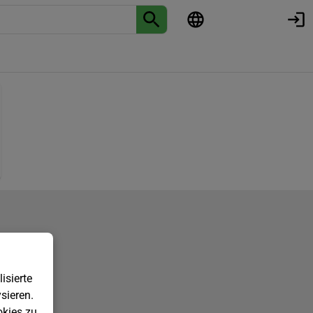
isierte
sieren.
kies zu.