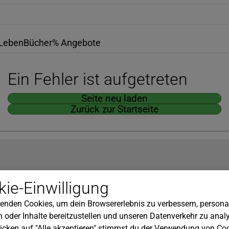
Leben
Bücher
% Angebote
Ein Fehler ist aufgetreten
Seite neu laden
Zurück zur Startseite
Hilfe
ie-Einwilligung
nserem Newsletter!
Kundenservice
enden Cookies, um dein Browsererlebnis zu verbessern, personal
Widerrufsbelehrung
 oder Inhalte bereitzustellen und unseren Datenverkehr zu analy
Versandkosten
icken auf "Alle akzeptieren" stimmst du der Verwendung von Coo