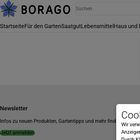
Startseite
Für den Garten
Saatgut
Lebensmittel
Haus und 
Newsletter
Cook
Infos zu neuen Produkten, Gartentipps und mehr findest du in u
Wir verw
Anzeigen
Jetzt anmelden
Durch Kl