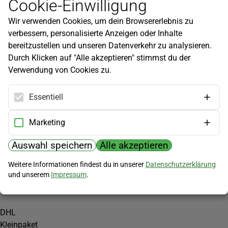
Cookie-Einwilligung
Newsletter
Wir verwenden Cookies, um dein Browsererlebnis zu
Infos zu neuen Produkten, Gartentipps und mehr findest du in
verbessern, personalisierte Anzeigen oder Inhalte
unserem Newsletter!
bereitzustellen und unseren Datenverkehr zu analysieren.
Jetzt anmelden
Durch Klicken auf "Alle akzeptieren" stimmst du der
Verwendung von Cookies zu.
Hilfe
Kundenservice
Essentiell
Widerrufsbelehrung
Versandkosten
Marketing
Zahlungsmöglichkeiten
Auswahl speichern
Alle akzeptieren
PayPal
Weitere Informationen findest du in unserer
Datenschutzerklärung
Vorkasse
und unserem
Impressum
.
Versand
DHL
Kleinpaket