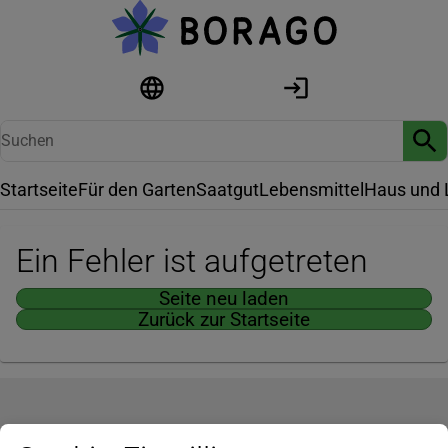
Startseite
Für den Garten
Saatgut
Lebensmittel
Haus und 
Ein Fehler ist aufgetreten
Seite neu laden
Zurück zur Startseite