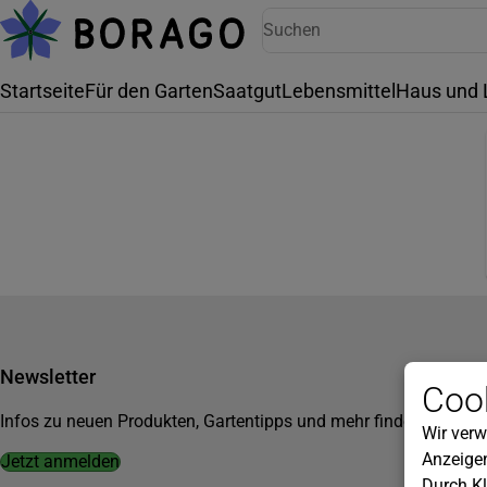
Startseite
Für den Garten
Saatgut
Lebensmittel
Haus und 
Newsletter
Cook
Infos zu neuen Produkten, Gartentipps und mehr findest du in u
Wir verw
Anzeigen
Jetzt anmelden
Durch Kl