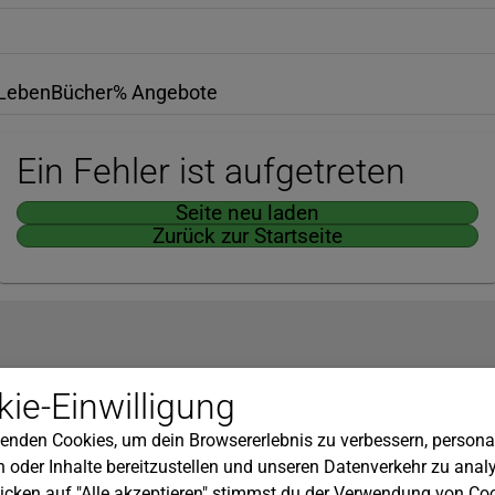
Leben
Bücher
% Angebote
Ein Fehler ist aufgetreten
Seite neu laden
Zurück zur Startseite
Hilfe
ie-Einwilligung
nserem Newsletter!
Kundenservice
enden Cookies, um dein Browsererlebnis zu verbessern, personal
Widerrufsbelehrung
 oder Inhalte bereitzustellen und unseren Datenverkehr zu analy
Versandkosten
icken auf "Alle akzeptieren" stimmst du der Verwendung von Coo