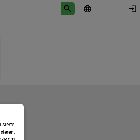
isierte
sieren.
kies zu.