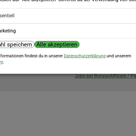
Biozertifizierung
sentiell
Borago ist biozertifiziert im Berei
Biokontrollstelle: DE-ÖKO-007
rketing
hl speichern
Alle akzeptieren
nformationen findest du in unserer
Datenschutzerklärung
und unserem
um
.
Jobs bei Borago
Affiliate / 