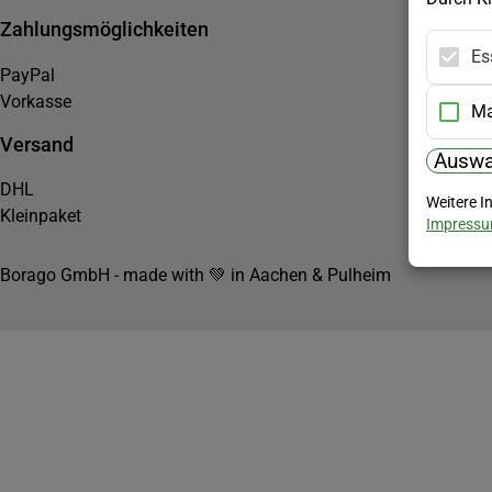
Zahlungsmöglichkeiten
Es
PayPal
Vorkasse
Ma
Versand
Auswa
DHL
Weitere I
Kleinpaket
Impress
Borago GmbH - made with 💚 in Aachen & Pulheim