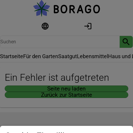
Startseite
Für den Garten
Saatgut
Lebensmittel
Haus und 
Ein Fehler ist aufgetreten
Seite neu laden
Zurück zur Startseite