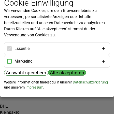
Cookie-Einwilligung
Newsletter
Wir verwenden Cookies, um dein Browsererlebnis zu
Infos zu neuen Produkten, Gartentipps und mehr findest du in
verbessern, personalisierte Anzeigen oder Inhalte
unserem Newsletter!
bereitzustellen und unseren Datenverkehr zu analysieren.
Jetzt anmelden
Durch Klicken auf "Alle akzeptieren" stimmst du der
Verwendung von Cookies zu.
Hilfe
Kundenservice
Essentiell
Widerrufsbelehrung
Versandkosten
Marketing
Zahlungsmöglichkeiten
Auswahl speichern
Alle akzeptieren
PayPal
Weitere Informationen findest du in unserer
Datenschutzerklärung
Vorkasse
und unserem
Impressum
.
Versand
DHL
Kleinpaket