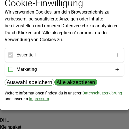
Cookie-Einwilligung
Newsletter
Wir verwenden Cookies, um dein Browsererlebnis zu
Infos zu neuen Produkten, Gartentipps und mehr findest du in
verbessern, personalisierte Anzeigen oder Inhalte
unserem Newsletter!
bereitzustellen und unseren Datenverkehr zu analysieren.
Jetzt anmelden
Durch Klicken auf "Alle akzeptieren" stimmst du der
Verwendung von Cookies zu.
Hilfe
Kundenservice
Essentiell
Widerrufsbelehrung
Versandkosten
Marketing
Zahlungsmöglichkeiten
Auswahl speichern
Alle akzeptieren
PayPal
Weitere Informationen findest du in unserer
Datenschutzerklärung
Vorkasse
und unserem
Impressum
.
Versand
DHL
Kleinpaket