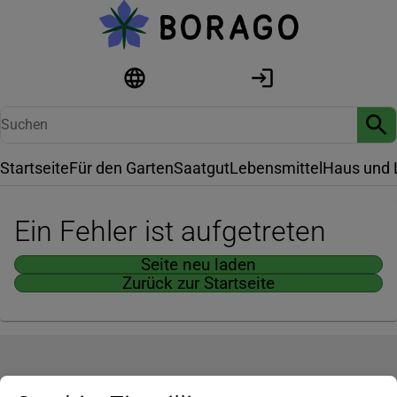
Startseite
Für den Garten
Saatgut
Lebensmittel
Haus und 
Ein Fehler ist aufgetreten
Seite neu laden
Zurück zur Startseite