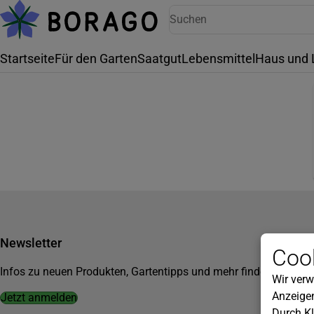
Startseite
Für den Garten
Saatgut
Lebensmittel
Haus und 
Newsletter
Cook
Infos zu neuen Produkten, Gartentipps und mehr findest du in u
Wir verw
Anzeigen
Jetzt anmelden
Durch Kl