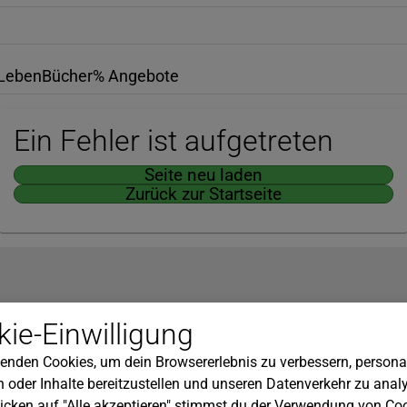
Leben
Bücher
% Angebote
Ein Fehler ist aufgetreten
Seite neu laden
Zurück zur Startseite
Hilfe
ie-Einwilligung
nserem Newsletter!
Kundenservice
enden Cookies, um dein Browsererlebnis zu verbessern, personal
Widerrufsbelehrung
 oder Inhalte bereitzustellen und unseren Datenverkehr zu analy
Versandkosten
icken auf "Alle akzeptieren" stimmst du der Verwendung von Coo