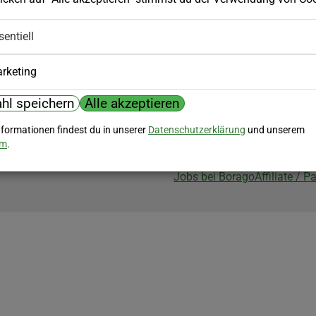
Biozertifizierung
sentiell
Borago ist biozertifiziert im Berei
Biokontrollstelle: DE-ÖKO-007
rketing
hl speichern
Alle akzeptieren
nformationen findest du in unserer
Datenschutzerklärung
und unserem
um
.
Jobs bei Borago
Affiliate / 