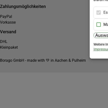
Zahlungsmöglichkeiten
Es
PayPal
Vorkasse
Ma
Versand
Auswa
DHL
Weitere I
Kleinpaket
Impress
Borago GmbH - made with 💚 in Aachen & Pulheim