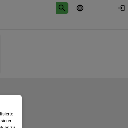
isierte
sieren.
kies zu.