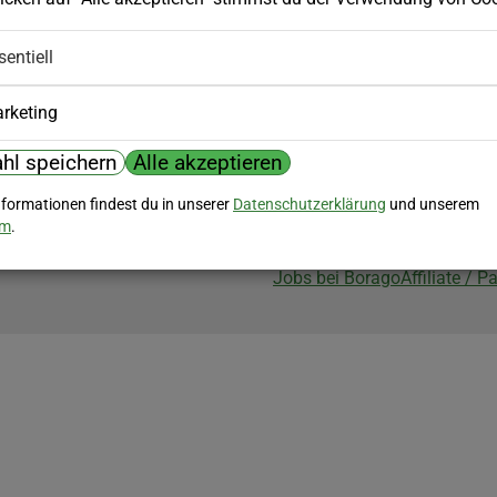
Biozertifizierung
sentiell
Borago ist biozertifiziert im Berei
Biokontrollstelle: DE-ÖKO-007
rketing
hl speichern
Alle akzeptieren
nformationen findest du in unserer
Datenschutzerklärung
und unserem
um
.
Jobs bei Borago
Affiliate / 