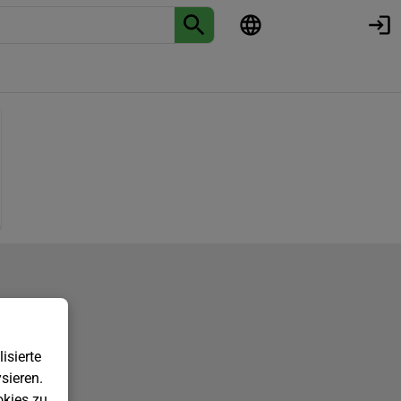
isierte
sieren.
kies zu.