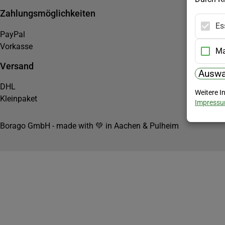
Zahlungsmöglichkeiten
Es
PayPal
Vorkasse
Ma
Versand
Auswa
DHL
Weitere I
Kleinpaket
Impress
Borago GmbH - made with 💚 in Aachen & Pulheim