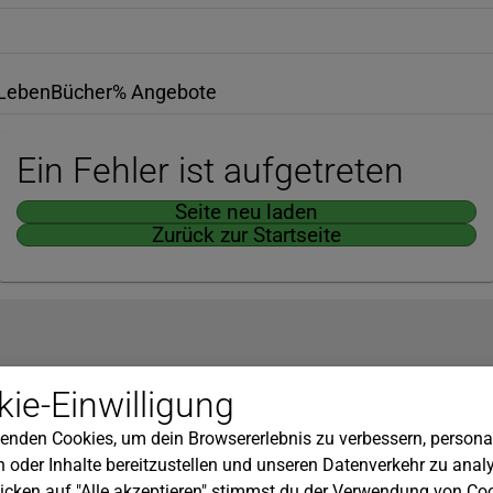
Leben
Bücher
% Angebote
Ein Fehler ist aufgetreten
Seite neu laden
Zurück zur Startseite
Hilfe
ie-Einwilligung
nserem Newsletter!
Kundenservice
enden Cookies, um dein Browsererlebnis zu verbessern, personal
Widerrufsbelehrung
 oder Inhalte bereitzustellen und unseren Datenverkehr zu analy
Versandkosten
icken auf "Alle akzeptieren" stimmst du der Verwendung von Coo