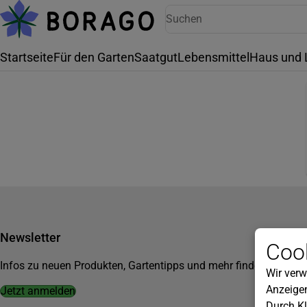
Startseite
Für den Garten
Saatgut
Lebensmittel
Haus und 
Newsletter
Cook
Infos zu neuen Produkten, Gartentipps und mehr findest du in u
Wir verw
Anzeigen
Jetzt anmelden
Durch Kl