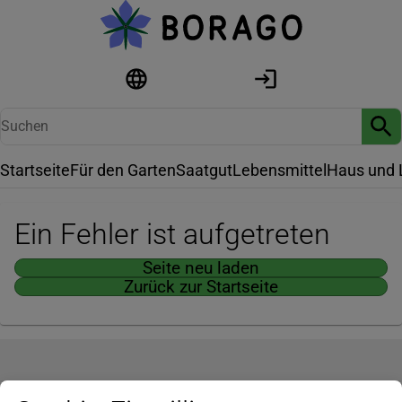
Startseite
Für den Garten
Saatgut
Lebensmittel
Haus und 
Ein Fehler ist aufgetreten
Seite neu laden
Zurück zur Startseite