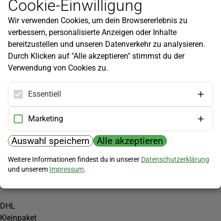
Cookie-Einwilligung
Newsletter
Wir verwenden Cookies, um dein Browsererlebnis zu
Infos zu neuen Produkten, Gartentipps und mehr findest du in
verbessern, personalisierte Anzeigen oder Inhalte
unserem Newsletter!
bereitzustellen und unseren Datenverkehr zu analysieren.
Jetzt anmelden
Durch Klicken auf "Alle akzeptieren" stimmst du der
Verwendung von Cookies zu.
Hilfe
Kundenservice
Essentiell
Widerrufsbelehrung
Versandkosten
Marketing
Zahlungsmöglichkeiten
Auswahl speichern
Alle akzeptieren
PayPal
Weitere Informationen findest du in unserer
Datenschutzerklärung
Vorkasse
und unserem
Impressum
.
Versand
DHL
Kleinpaket