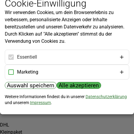
Cookie-Einwilligung
Newsletter
Wir verwenden Cookies, um dein Browsererlebnis zu
Infos zu neuen Produkten, Gartentipps und mehr findest du in
verbessern, personalisierte Anzeigen oder Inhalte
unserem Newsletter!
bereitzustellen und unseren Datenverkehr zu analysieren.
Jetzt anmelden
Durch Klicken auf "Alle akzeptieren" stimmst du der
Verwendung von Cookies zu.
Hilfe
Kundenservice
Essentiell
Widerrufsbelehrung
Versandkosten
Marketing
Zahlungsmöglichkeiten
Auswahl speichern
Alle akzeptieren
PayPal
Weitere Informationen findest du in unserer
Datenschutzerklärung
Vorkasse
und unserem
Impressum
.
Versand
DHL
Kleinpaket