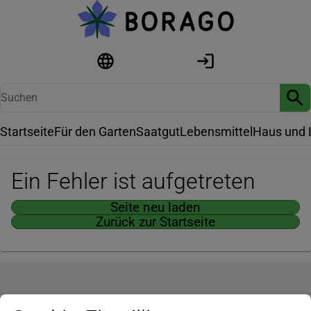
Startseite
Für den Garten
Saatgut
Lebensmittel
Haus und 
Ein Fehler ist aufgetreten
Seite neu laden
Zurück zur Startseite