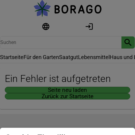
Startseite
Für den Garten
Saatgut
Lebensmittel
Haus und 
Ein Fehler ist aufgetreten
Seite neu laden
Zurück zur Startseite