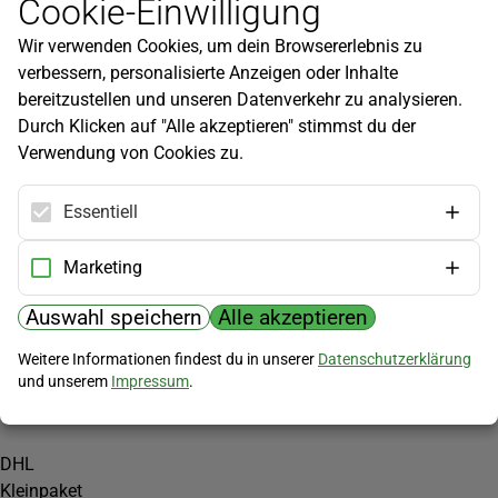
Cookie-Einwilligung
Newsletter
Wir verwenden Cookies, um dein Browsererlebnis zu
Infos zu neuen Produkten, Gartentipps und mehr findest du in
verbessern, personalisierte Anzeigen oder Inhalte
unserem Newsletter!
bereitzustellen und unseren Datenverkehr zu analysieren.
Jetzt anmelden
Durch Klicken auf "Alle akzeptieren" stimmst du der
Verwendung von Cookies zu.
Hilfe
Kundenservice
Essentiell
Widerrufsbelehrung
Versandkosten
Marketing
Zahlungsmöglichkeiten
Auswahl speichern
Alle akzeptieren
PayPal
Weitere Informationen findest du in unserer
Datenschutzerklärung
Vorkasse
und unserem
Impressum
.
Versand
DHL
Kleinpaket