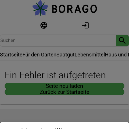
Startseite
Für den Garten
Saatgut
Lebensmittel
Haus und 
Ein Fehler ist aufgetreten
Seite neu laden
Zurück zur Startseite