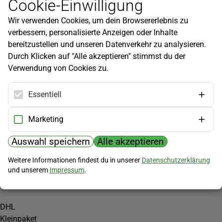
Cookie-Einwilligung
Newsletter
Wir verwenden Cookies, um dein Browsererlebnis zu
Infos zu neuen Produkten, Gartentipps und mehr findest du in
verbessern, personalisierte Anzeigen oder Inhalte
unserem Newsletter!
bereitzustellen und unseren Datenverkehr zu analysieren.
Jetzt anmelden
Durch Klicken auf "Alle akzeptieren" stimmst du der
Verwendung von Cookies zu.
Hilfe
Kundenservice
Essentiell
Widerrufsbelehrung
Versandkosten
Marketing
Zahlungsmöglichkeiten
Auswahl speichern
Alle akzeptieren
PayPal
Weitere Informationen findest du in unserer
Datenschutzerklärung
Vorkasse
und unserem
Impressum
.
Versand
DHL
Kleinpaket