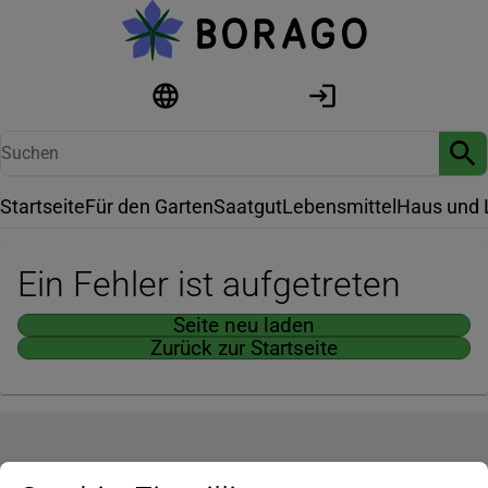
Startseite
Für den Garten
Saatgut
Lebensmittel
Haus und 
Ein Fehler ist aufgetreten
Seite neu laden
Zurück zur Startseite