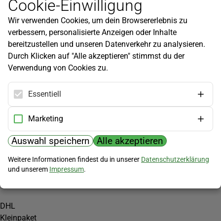
Cookie-Einwilligung
Newsletter
Wir verwenden Cookies, um dein Browsererlebnis zu
Infos zu neuen Produkten, Gartentipps und mehr findest du in
verbessern, personalisierte Anzeigen oder Inhalte
unserem Newsletter!
bereitzustellen und unseren Datenverkehr zu analysieren.
Jetzt anmelden
Durch Klicken auf "Alle akzeptieren" stimmst du der
Verwendung von Cookies zu.
Hilfe
Kundenservice
Essentiell
Widerrufsbelehrung
Versandkosten
Marketing
Zahlungsmöglichkeiten
Auswahl speichern
Alle akzeptieren
PayPal
Weitere Informationen findest du in unserer
Datenschutzerklärung
Vorkasse
und unserem
Impressum
.
Versand
DHL
Kleinpaket