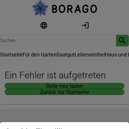
Startseite
Für den Garten
Saatgut
Lebensmittel
Haus und 
Ein Fehler ist aufgetreten
Seite neu laden
Zurück zur Startseite