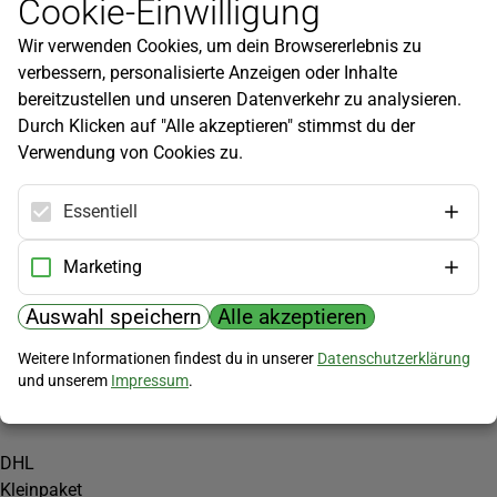
Cookie-Einwilligung
Newsletter
Wir verwenden Cookies, um dein Browsererlebnis zu
Infos zu neuen Produkten, Gartentipps und mehr findest du in
verbessern, personalisierte Anzeigen oder Inhalte
unserem Newsletter!
bereitzustellen und unseren Datenverkehr zu analysieren.
Jetzt anmelden
Durch Klicken auf "Alle akzeptieren" stimmst du der
Verwendung von Cookies zu.
Hilfe
Kundenservice
Essentiell
Widerrufsbelehrung
Versandkosten
Marketing
Zahlungsmöglichkeiten
Auswahl speichern
Alle akzeptieren
PayPal
Weitere Informationen findest du in unserer
Datenschutzerklärung
Vorkasse
und unserem
Impressum
.
Versand
DHL
Kleinpaket